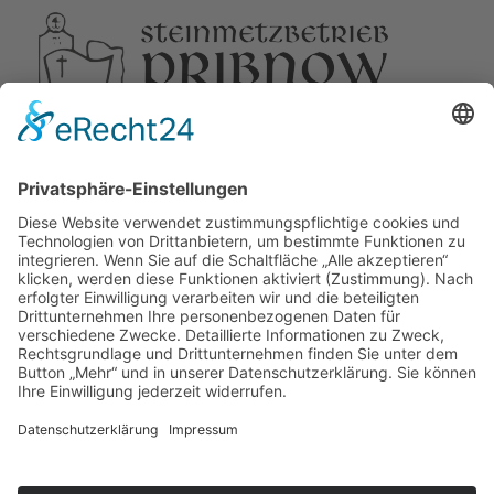
BESUCHE UNS
Lutz Wolff Steinmetzmeister
Espelkamper Str. 12
17358 Torgelow
ÖFFNUNGSZEITEN
Montag-Freitag
8:00-16:00
Samstag & Sonntag
geschlossen