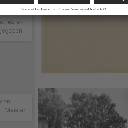
etrieb an
rgegeben
 den
– Meister