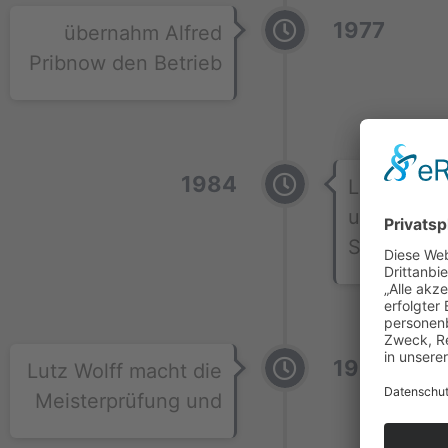
1977
übernahm Alfred
Pribnow den Betrieb
1984
Lutz Wolff
um zum
Steinmetz
1991
Lutz Wolff macht die
Meisterprüfung und