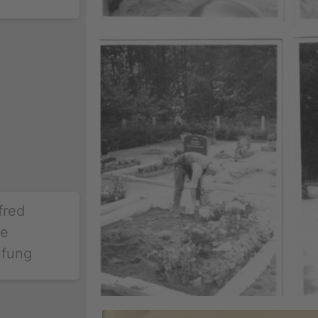
fred
ie
üfung