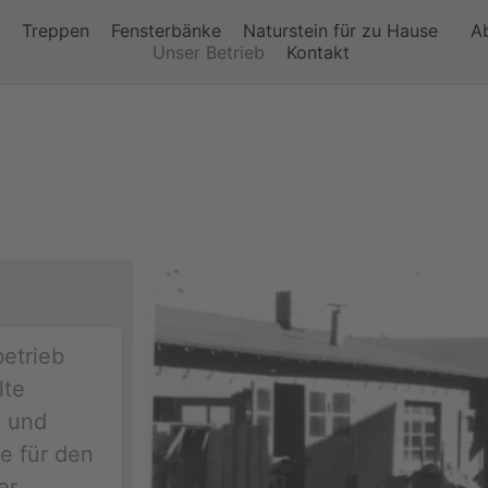
Treppen
Fensterbänke
Naturstein für zu Hause
A
Unser Betrieb
Kontakt
Unser Betrieb
etrieb
lte
n und
e für den
er