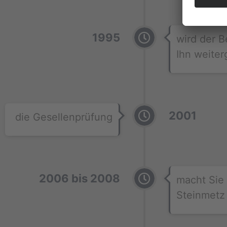
1995
wird der B
Ihn weite
2001
die Gesellenprüfung
2006 bis 2008
macht Sie
Steinmetz 