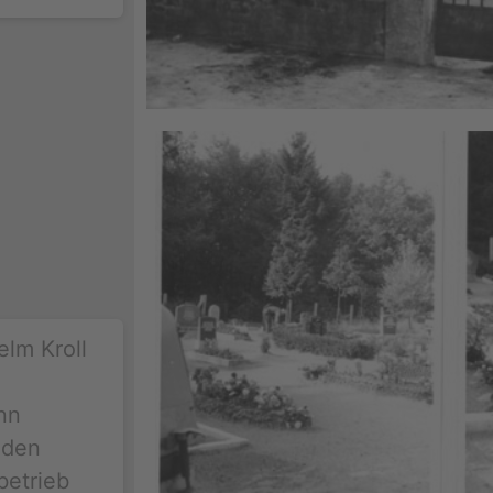
elm Kroll
nn
 den
betrieb