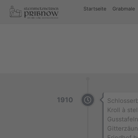
Startseite
Grabmale
1910
Schlosserb
Kroll à stel
Gusstafel
Gitterzäun
Friedhof h