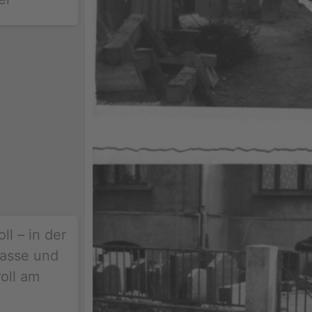
ll – in der
rasse und
oll am