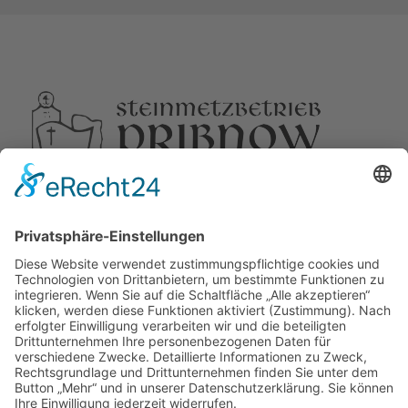
BESUCHE UNS
Lutz Wolff Steinmetzmeister
Espelkamper Str. 12
17358 Torgelow
ÖFFNUNGSZEITEN
Montag-Freitag
8:00-16:00